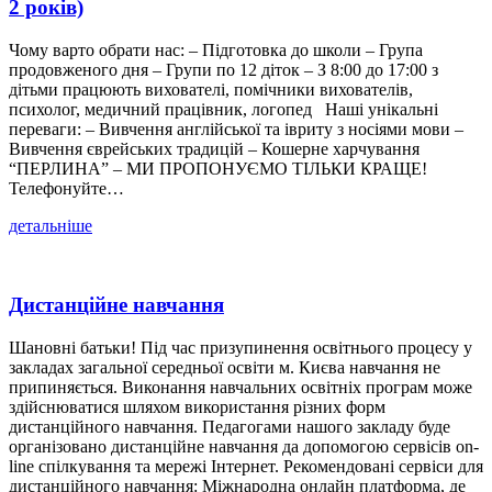
2 років)
Чому варто обрати нас: – Підготовка до школи – Група
продовженого дня – Групи по 12 діток – З 8:00 до 17:00 з
дітьми працюють вихователі, помічники вихователів,
психолог, медичний працівник, логопед Наші унікальні
переваги: – Вивчення англійської та івриту з носіями мови –
Вивчення єврейських традицій – Кошерне харчування
“ПЕРЛИНА” – МИ ПРОПОНУЄМО ТІЛЬКИ КРАЩЕ!
Телефонуйте…
детальніше
Дистанційне навчання
Шановні батьки! Під час призупинення освітнього процесу у
закладах загальної середньої освіти м. Києва навчання не
припиняється. Виконання навчальних освітніх програм може
здійснюватися шляхом використання різних форм
дистанційного навчання. Педагогами нашого закладу буде
організовано дистанційне навчання да допомогою сервісів on-
line спілкування та мережі Інтернет. Рекомендовані сервіси для
дистанційного навчання: Міжнародна онлайн платформа, де