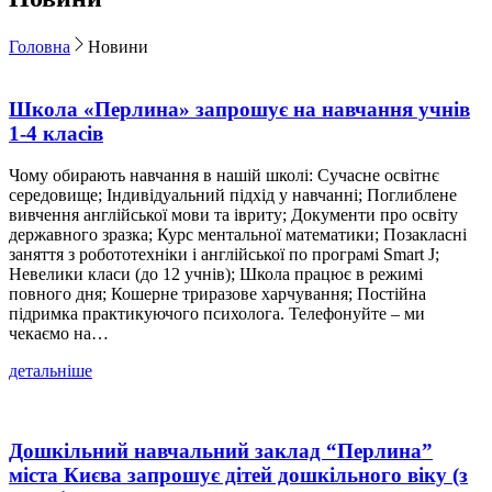
Головна
Новини
Школа «Перлина» запрошує на навчання учнів
1-4 класів
Чому обирають навчання в нашій школі: Сучасне освітнє
середовище; Індивідуальний підхід у навчанні; Поглиблене
вивчення англійської мови та івриту; Документи про освіту
державного зразка; Курс ментальної математики; Позакласні
заняття з робототехніки і англійської по програмі Smart J;
Невелики класи (до 12 учнів); Школа працює в режимі
повного дня; Кошерне триразове харчування; Постійна
підримка практикуючого психолога. Телефонуйте – ми
чекаємо на…
детальніше
Дошкільний навчальний заклад “Перлина”
міста Києва запрошує дітей дошкільного віку (з