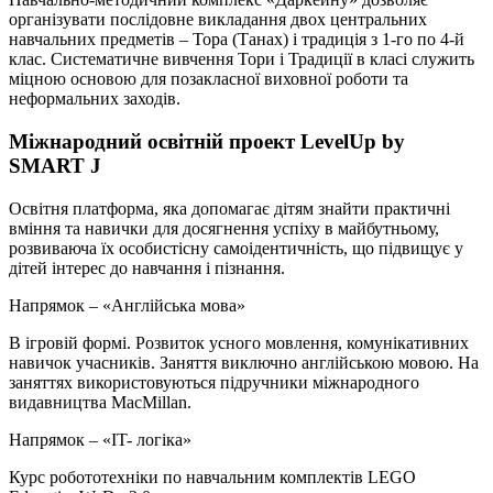
організувати послідовне викладання двох центральних
навчальних предметів – Тора (Танах) і традиція з 1-го по 4-й
клас. Систематичне вивчення Тори і Традиції в класі служить
міцною основою для позакласної виховної роботи та
неформальних заходів.
Міжнародний освітній проект LevelUp by
SMART J
Освітня платформа, яка допомагає дітям знайти практичні
вміння та навички для досягнення успіху в майбутньому,
розвиваюча їх особистісну самоідентичність, що підвищує у
дітей інтерес до навчання і пізнання.
Напрямок – «Англійська мова»
В ігровій формі. Розвиток усного мовлення, комунікативних
навичок учасників. Заняття виключно англійською мовою. На
заняттях використовуються підручники міжнародного
видавництва MacMillan.
Напрямок – «IT- логіка»
Курс робототехніки по навчальним комплектів LEGO