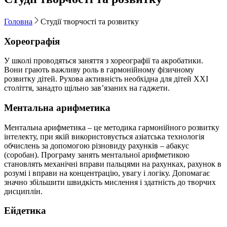
Головна
Студії творчості та розвитку
Хореографія
У школі проводяться заняття з хореографії та акробатики.
Вони грають важливу роль в гармонійному фізичному
розвитку дітей. Рухова активність необхідна для дітей XXI
століття, занадто щільно зав’язаних на гаджети.
Ментальна арифметика
Ментальна арифметика – це методика гармонійного розвитку
інтелекту, при якій використовується азіатська технологія
обчислень за допомогою різновиду рахунків – абакус
(соробан). Програму занять ментальної арифметикою
становлять механічні вправи пальцями на рахунках, рахунок в
розумі і вправи на концентрацію, увагу і логіку. Допомагає
значно збільшити швидкість мислення і здатність до творчих
дисциплін.
Ейдетика