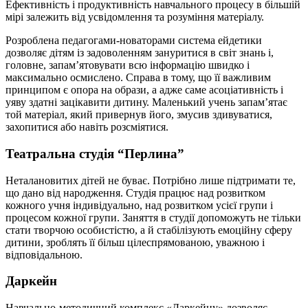
Ефективність і продуктивність навчального процесу в більшій
мірі залежить від усвідомлення та розуміння матеріалу.
Розроблена педагогами-новаторами система ейдетики
дозволяє дітям із задоволенням зануритися в світ знань і,
головне, запам’ятовувати всю інформацію швидко і
максимально осмислено. Справа в тому, що її важливим
принципом є опора на образи, а адже саме асоціативність і
уяву здатні зацікавити дитину. Маленький учень запам’ятає
той матеріал, який привернув його, змусив здивуватися,
захопитися або навіть розсміятися.
Театральна студія “Перлина”
Неталановитих дітей не буває. Потрібно лише підтримати те,
що дано від народження. Студія працює над розвитком
кожного учня індивідуально, над розвитком усієї групи і
процесом кожної групи. Заняття в студії допоможуть не тільки
стати творчою особистістю, а й стабілізують емоційну сферу
дитини, зроблять її більш цілеспрямованою, уважною і
відповідальною.
Даркейн
Навчально-методичний комплекс «Даркейну» дозволяє